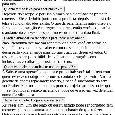
para nós.
Quanto tempo leva para ficar pronto?
Depende do escopo, e por isso o prazo não é chutado na primeira
conversa. Ele é definido junto com a proposta, depois que a lista de
telas e funcionalidades existe. O que dá para garantir antes disso é o
formato: a construção é entregue em partes, então você acompanha
o andamento em vez de esperar no escuro até uma data final.
Preciso entender de tecnologia para tocar o projeto?
Não. Nenhuma decisão vai ser devolvida para você em forma de
sigla. O que você precisa saber é como o seu negócio funciona —
dessa parte você entende mais do que qualquer desenvolvedor. O
resto é nossa responsabilidade explicar em português comum,
inclusive as escolhas que custam mais caro.
Quem vai realmente trabalhar no meu projeto?
A Saity é uma operação pequena e proposital: você fala direto com
quem escreve o código, do primeiro contato ao lançamento. Não há
gerente de contas repassando recado, e nada é subcontratado sem
você saber. Em troca, atendemos poucos projetos ao mesmo tempo
— se não houver espaço na agenda, você ouve isso em vez de entrar
numa fila silenciosa.
Já tenho um site. Dá para aproveitar?
Às vezes sim. Um site lento ou desatualizado pode ser corrigido sem
recomeçar, e isso costuma sair bem mais barato do que refazer.
Outras vezes a base é frágil a ponto de o conserto custar mais que o