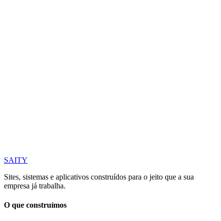
Esse número é WhatsApp
Marque para receber a resposta por lá.
Assunto *
Mensagem *
Quanto mais concreto, mais útil a primeira resposta.
Enviar mensagem
Seus dados são usados apenas para responder este contato. Veja a
política de privacidade
.
SAITY
Sites, sistemas e aplicativos construídos para o jeito que a sua
empresa já trabalha.
O que construímos