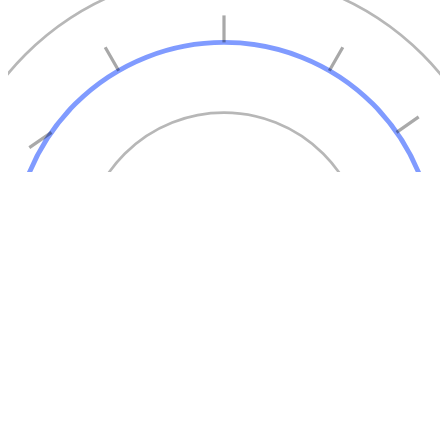
Melhor quando
Barato e no ar em poucos dias. Resolve bem quando a
necessidade é uma página institucional simples.
O custo disso
Trava no dia em que o negócio precisa de algo que a
plataforma não faz — e esse dia costuma chegar.