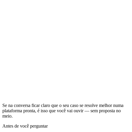
Melhor quando
Construído para o seu processo, com acesso direto a quem
desenvolve e escopo fechado antes de começar.
O custo disso
Não é o caminho mais barato, e não faz sentido se uma
ferramenta pronta já resolve o seu caso.
Melhor quando
Estrutura para projetos grandes, campanha, mídia e várias
frentes rodando ao mesmo tempo.
O custo disso
Custo e prazo maiores, e normalmente uma camada de
atendimento entre você e quem constrói.
Se na conversa ficar claro que o seu caso se resolve melhor numa
plataforma pronta, é isso que você vai ouvir — sem proposta no
meio.
Antes de você perguntar