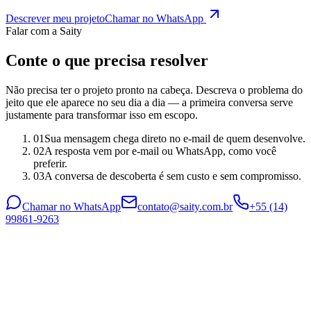
Descrever meu projeto
Chamar no WhatsApp
Falar com a Saity
Conte o que precisa resolver
Não precisa ter o projeto pronto na cabeça. Descreva o problema do
jeito que ele aparece no seu dia a dia — a primeira conversa serve
justamente para transformar isso em escopo.
01
Sua mensagem chega direto no e-mail de quem desenvolve.
02
A resposta vem por e-mail ou WhatsApp, como você
preferir.
03
A conversa de descoberta é sem custo e sem compromisso.
Chamar no WhatsApp
contato@saity.com.br
+55 (14)
99861-9263
Campos com
*
asterisco
são obrigatórios.
Nome *
E-mail *