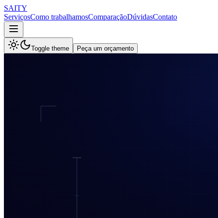
SAITY
Serviços
Como trabalhamos
Comparação
Dúvidas
Contato
Toggle theme
Peça um orçamento