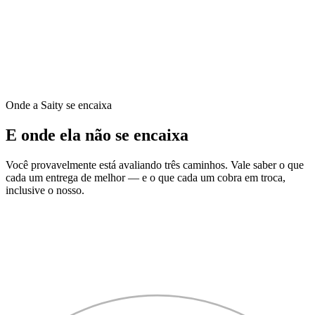
Seu papel
Aprovar a publicação.
Você recebe
Acessos no seu nome e orientação de uso.
Onde a Saity se encaixa
E onde ela não se encaixa
Você provavelmente está avaliando três caminhos. Vale saber o que
cada um entrega de melhor — e o que cada um cobra em troca,
inclusive o nosso.